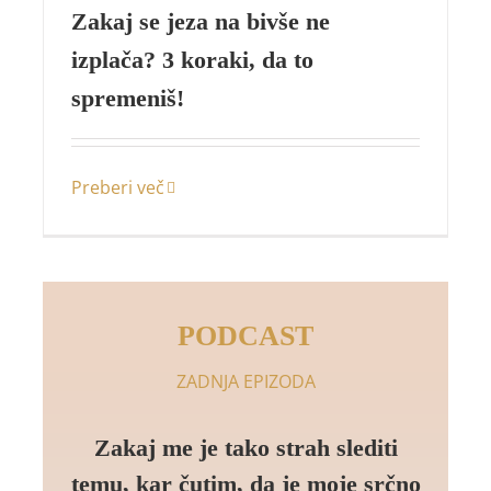
Zakaj se jeza na bivše ne
izplača? 3 koraki, da to
spremeniš!
Preberi več
PODCAST
ZADNJA EPIZODA
Zakaj me je tako strah slediti
temu, kar čutim, da je moje srčno