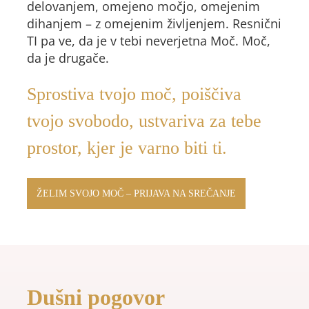
delovanjem, omejeno močjo, omejenim
dihanjem – z omejenim življenjem. Resnični
TI pa ve, da je v tebi neverjetna Moč. Moč,
da je drugače.
Sprostiva tvojo moč, poiščiva
tvojo svobodo, ustvariva za tebe
prostor, kjer je varno biti ti.
ŽELIM SVOJO MOČ – PRIJAVA NA SREČANJE
Dušni pogovor