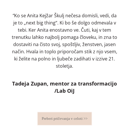
“
Ko se Anita Kejžar Škulj nečesa domisli, vedi, da
je to „next big thing“. Ki bo še dolgo odmevala v
tebi. Ker Anita enostavno ve. Čuti, kaj v tem
trenutku lahko najbolj pomaga človeku, in zna to
dostaviti na čisto svoj, spoštljiv, ženstven, jasen
način. Hvala in toplo priporočam stik z njo vsem,
ki želite na polno in ljubeče zadihati v izzive 21.
stoletja.
Tadeja Zupan, mentor za transformacijo
/Lab OiJ
Preberi pričevanja v celoti >>