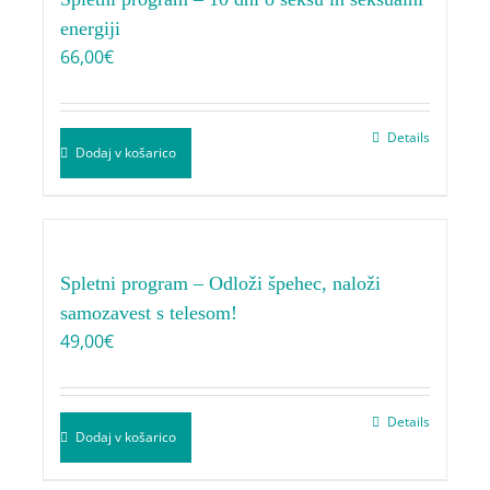
energiji
66,00
€
Details
Dodaj v košarico
Spletni program – Odloži špehec, naloži
samozavest s telesom!
49,00
€
Details
Dodaj v košarico