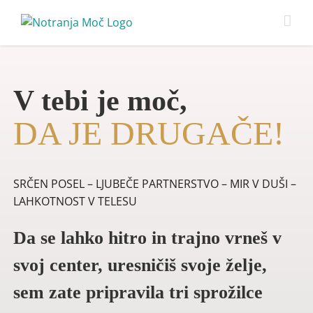
Skip
to
content
V tebi je moč,
DA JE DRUGAČE!
SRČEN POSEL – LJUBEČE PARTNERSTVO – MIR V DUŠI –
LAHKOTNOST V TELESU
Da se lahko hitro in trajno vrneš v
svoj center, uresničiš svoje želje,
sem zate pripravila tri sprožilce