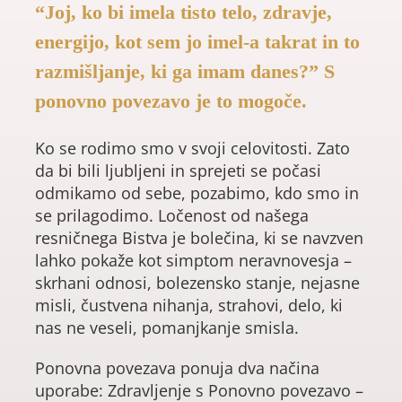
“Joj, ko bi imela tisto telo, zdravje,
energijo, kot sem jo imel-a takrat in to
razmišljanje, ki ga imam danes?”
S
ponovno povezavo je to mogoče.
K
o se rodimo smo v svoji celovitosti. Zato
da bi bili ljubljeni in sprejeti se počasi
odmikamo od sebe, pozabimo, kdo smo in
se prilagodimo. Ločenost od našega
resničnega Bistva je bolečina, ki se navzven
lahko pokaže kot simptom neravnovesja –
skrhani odnosi, bolezensko stanje,
nejasne
misli, čustvena nihanja, strahovi, delo, ki
nas ne veseli, pomanjkanje smisla.
Ponovna povezava ponuja dva načina
uporabe: Zdravljenje s
Ponovno povezavo –