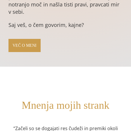
notranjo moč in našla tisti pravi, pravcati mir
v sebi.
Saj veš, o čem govorim, kajne?
VEČ O MENI
Mnenja mojih strank
“Začeli so se dogajati res čudeži in premiki okoli