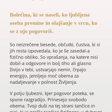
Bolečina, ki se naseli, ko ljubljena
oseba premine in olajšanje v srcu, ko
se z njo pogovoriš.
So neizrečene besede, občutki, čustva, ki si
jih nista izpovedala, ko je še zasedal-a
fizično obliko. So vprašanja, na katere nisi
dobil-a odgovore in bolj tiho ali glasno
živijo v tebi, ustvarjajo nemir, črpajo
energijo, jemljejo moč obema za
nadaljevanje v polnost Življenja.
V polju ljubezni, kjer pogovor poteka, se
spone razgradijo. Prinesejo svobodo
obema. Tvoji duši na tej strani tančice in
njej, ki je prešla tančico fizičnega, v duhovni