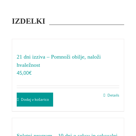
IZDELKI
21 dni izziva – Pomnoži obilje, naloži
hvaležnost
45,00
€
Details
Dodaj v košarico
Spletni program – 10 dni o seksu in seksualni