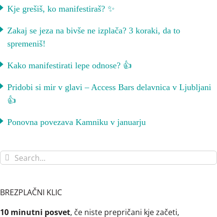
Kje grešiš, ko manifestiraš? ✨
Zakaj se jeza na bivše ne izplača? 3 koraki, da to
spremeniš!
Kako manifestirati lepe odnose? 👍
Pridobi si mir v glavi – Access Bars delavnica v Ljubljani
👍
Ponovna povezava Kamniku v januarju
Search
for:
BREZPLAČNI KLIC
10 minutni posvet
, če niste prepričani kje začeti,