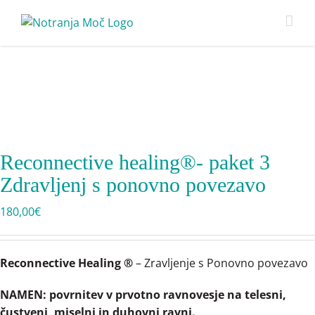
Skip
to
content
Reconnective healing®- paket 3
Zdravljenj s ponovno povezavo
180,00
€
Reconnective Healing ®
– Zravljenje s Ponovno povezavo
NAMEN: povrnitev v prvotno ravnovesje na telesni,
čustveni, miselni in duhovni ravni.