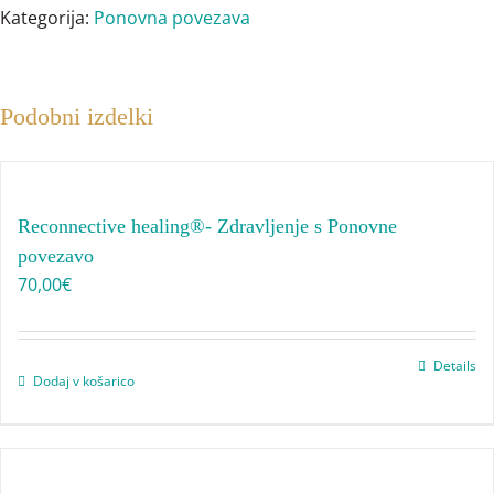
3
Kategorija:
Ponovna povezava
Zdravljenj
s
ponovno
Podobni izdelki
povezavo
količina
Reconnective healing®- Zdravljenje s Ponovne
povezavo
70,00
€
Details
Dodaj v košarico